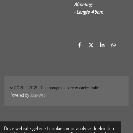
Afmeting:
- Lengte 45cm
D
D
S
D
e
e
h
e
l
e
a
l
e
l
r
e
n
e
n
© 2020 - 2025 De
asparagu
s
stoere woondecoratie
Powered by
JouwWeb
Deze website gebruikt cookies voor analyse-doeleinden