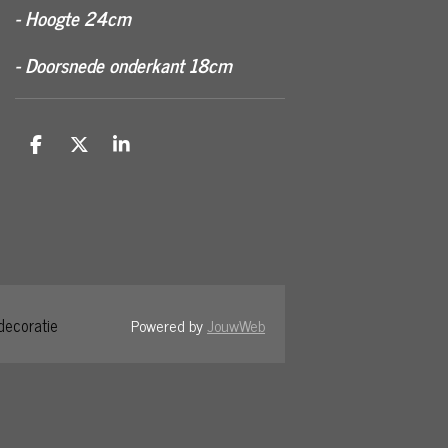
- Hoogte 24cm
- Doorsnede onderkant 18cm
D
D
S
e
e
h
l
e
a
e
l
r
n
e
decoratie
Powered by
JouwWeb