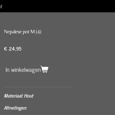
at
Nepalese pot M (4)
€ 24,95
In winkelwagen
Materiaal: Hout
Afmetingen: