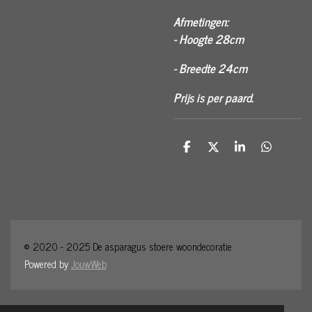
Afmetingen:
- Hoogte 28cm
- Breedte 24cm
Prijs is per paard.
D
D
S
D
e
e
h
e
l
e
a
l
e
l
r
e
n
e
n
© 2020 - 2025 De
asparagu
s
stoere woondecoratie
Powered by
JouwWeb