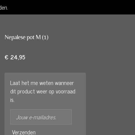
den.
Nepalese pot M (1)
€ 24,95
Laat het me weten wanneer
dit product weer op voorraad
is.
Verzenden